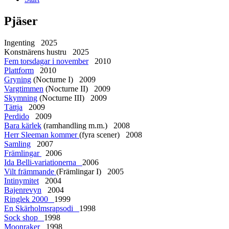
Pjäser
Ingenting 2025
Konstnärens hustru 2025
Fem torsdagar i november
2010
Plattform
2010
Gryning
(Nocturne I) 2009
Vargtimmen
(Nocturne II) 2009
Skymning
(Nocturne III) 2009
Tättja
2009
Perdido
2009
Bara kärlek
(ramhandling m.m.) 2008
Herr Sleeman kommer
(fyra scener) 2008
Samling
2007
Främlingar
2006
Ida Belli-variationerna
2006
Vilt främmande
(Främlingar I) 2005
Intinymitet
2004
Bajenrevyn
2004
Ringlek 2000
1999
En Skärholmsrapsodi
1998
Sock shop
1998
Moonraker
1998