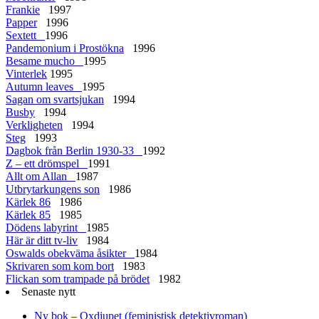
Frankie
1997
Papper
1996
Sextett
1996
Pandemonium i Prostökna
1996
Besame mucho
1995
Vinterlek
1995
Autumn leaves
1995
Sagan om svartsjukan
1994
Busby
1994
Verkligheten
1994
Steg
1993
Dagbok från Berlin 1930-33
1992
Z – ett drömspel
1991
Allt om Allan
1987
Utbrytarkungens son
1986
Kärlek 86
1986
Kärlek 85
1985
Dödens labyrint
1985
Här är ditt tv-liv
1984
Oswalds obekväma åsikter
1984
Skrivaren som kom bort
1983
Flickan som trampade på brödet
1982
Senaste nytt
Ny bok – Oxdjupet (feministisk detektivroman)