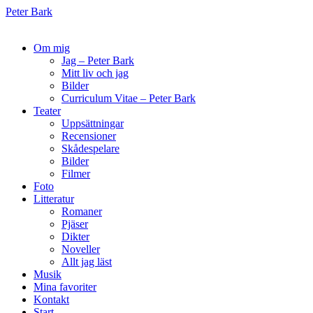
Peter Bark
Om mig
Jag – Peter Bark
Mitt liv och jag
Bilder
Curriculum Vitae – Peter Bark
Teater
Uppsättningar
Recensioner
Skådespelare
Bilder
Filmer
Foto
Litteratur
Romaner
Pjäser
Dikter
Noveller
Allt jag läst
Musik
Mina favoriter
Kontakt
Start