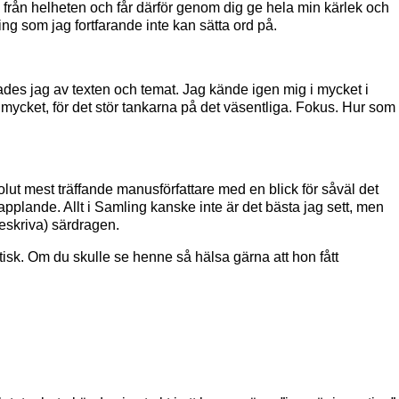
a från helheten och får därför genom dig ge hela min kärlek och
ing som jag fortfarande inte kan sätta ord på.
rades jag av texten och temat. Jag kände igen mig i mycket i
ör mycket, för det stör tankarna på det väsentliga. Fokus. Hur som
lut mest träffande manusförfattare med en blick för såväl det
tapplande. Allt i Samling kanske inte är det bästa jag sett, men
beskriva) särdragen.
stisk. Om du skulle se henne så hälsa gärna att hon fått