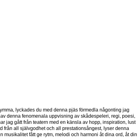
inrymma, lyckades du med denna pjäs förmedla någonting jag
del av denna fenomenala uppvisning av skådespeleri, regi, poesi,
ar jag gått från teatern med en känsla av hopp, inspiration, lust
ljd från all självgodhet och all prestationsångest, lyser denna
n musikalitet fått ge rytm, melodi och harmoni åt dina ord, åt din