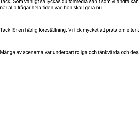
Tack. Som vanligt så lyckas du förmedla sån´t som vi andra kansk
när alla frågar hela tiden vad hon skall göra nu.
Tack för en härlig föreställning. Vi fick mycket att prata om efter
Många av scenerna var underbart roliga och tänkvärda och dess