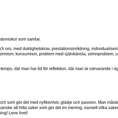
människor som samlar.
ch oro, med duktighetskrav, prestationsinriktning, individualiser
onformism, konsumism, problem med självkänsla, sömnproblem, utb
e tempo, där man har tid för reflektion, där man är närvarande i 
t och som gör det med nyfikenhet, glädje och passion. Man måste
nske att hitta saker som ger det en mening, oavsett vilka saker.
ng! Leve livet!