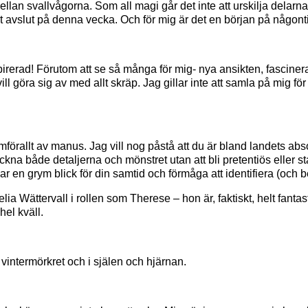
llan svallvågorna. Som all magi går det inte att urskilja delarn
ligt avslut på denna vecka. Och för mig är det en början på någont
nspirerad! Förutom att se så många för mig- nya ansikten, fascine
vill göra sig av med allt skräp. Jag gillar inte att samla på mig f
örallt av manus. Jag vill nog påstå att du är bland landets abso
eckna både detaljerna och mönstret utan att bli pretentiös eller s
ar en grym blick för din samtid och förmåga att identifiera (och 
ia Wättervall i rollen som Therese – hon är, faktiskt, helt fanta
el kväll.
 vintermörkret och i själen och hjärnan.