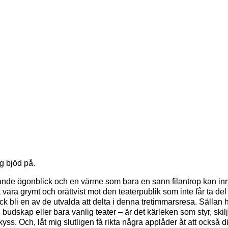
g bjöd på.
ktande ögonblick och en värme som bara en sann filantrop kan 
et vara grymt och orättvist mot den teaterpublik som inte får ta 
k bli en av de utvalda att delta i denna tretimmarsresa. Sällan h
i budskap eller bara vanlig teater – är det kärleken som styr, ski
ss. Och, låt mig slutligen få rikta några applåder åt att också di