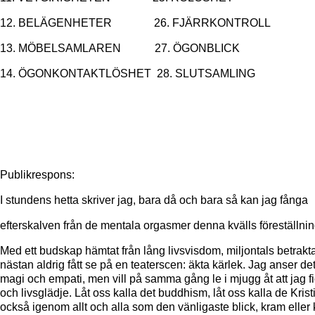
12. BELÄGENHETER 26. FJÄRRKONTROLL
13. MÖBELSAMLAREN 27. ÖGONBLICK
14. ÖGONKONTAKTLÖSHET 28. SLUTSAMLING
Publikrespons:
I stundens hetta skriver jag, bara då och bara så kan jag fånga
efterskalven från de mentala orgasmer denna kvälls föreställnin
Med ett budskap hämtat från lång livsvisdom, miljontals betra
nästan aldrig fått se på en teaterscen: äkta kärlek. Jag anser d
magi och empati, men vill på samma gång le i mjugg åt att jag fic
och livsglädje. Låt oss kalla det buddhism, låt oss kalla de Krist
också igenom allt och alla som den vänligaste blick, kram eller ky