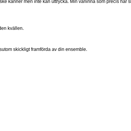
e känner men inte kan uttrycka. Min väninna som precis har sluta
 den kvällen.
utom skickligt framförda av din ensemble.