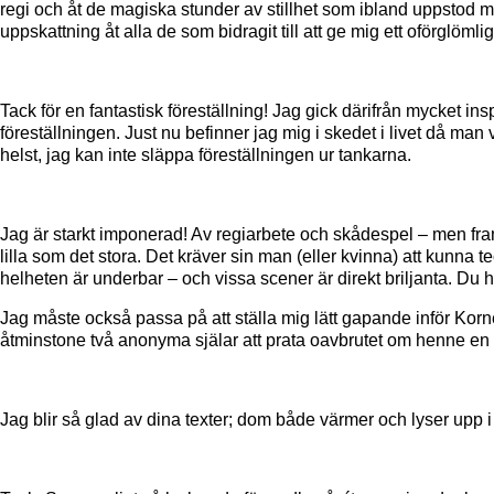
regi och åt de magiska stunder av stillhet som ibland uppstod me
uppskattning åt alla de som bidragit till att ge mig ett oförglöm
Tack för en fantastisk föreställning! Jag gick därifrån mycket i
föreställningen. Just nu befinner jag mig i skedet i livet då man 
helst, jag kan inte släppa föreställningen ur tankarna.
Jag är starkt imponerad! Av regiarbete och skådespel – men framf
lilla som det stora. Det kräver sin man (eller kvinna) att kunna t
helheten är underbar – och vissa scener är direkt briljanta. Du h
Jag måste också passa på att ställa mig lätt gapande inför Kornel
åtminstone två anonyma själar att prata oavbrutet om henne en h
Jag blir så glad av dina texter; dom både värmer och lyser upp i