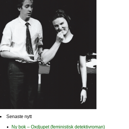
Senaste nytt
Ny bok – Oxdjupet (feministisk detektivroman)