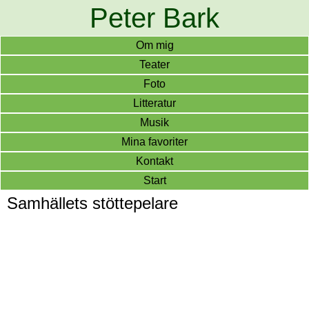
Peter Bark
Om mig
Teater
Foto
Litteratur
Musik
Mina favoriter
Kontakt
Start
Samhällets stöttepelare