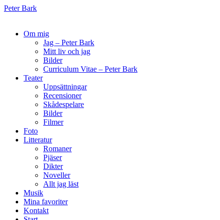
Peter Bark
Om mig
Jag – Peter Bark
Mitt liv och jag
Bilder
Curriculum Vitae – Peter Bark
Teater
Uppsättningar
Recensioner
Skådespelare
Bilder
Filmer
Foto
Litteratur
Romaner
Pjäser
Dikter
Noveller
Allt jag läst
Musik
Mina favoriter
Kontakt
Start