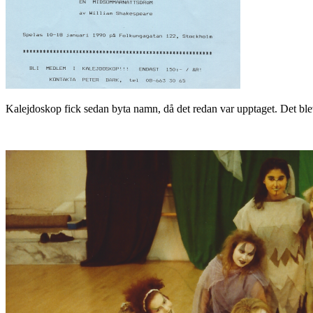
Kalejdoskop fick sedan byta namn, då det redan var upptaget. Det ble