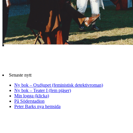
Senaste nytt
Ny bok – Oxdjupet (feministisk detektivroman)
Ny bok – Teater I (fem pjäser)
Min logga (klicka)
På Söderstadion
Peter Barks nya hemsida