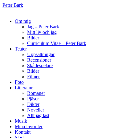
Peter Bark
Om mig
Jag – Peter Bark
Mitt liv och jag
Bilder
Curriculum Vitae – Peter Bark
Teater
Uppsättningar
Recensioner
Skådespelare
Bilder
Filmer
Foto
Litteratur
Romaner
Pjäser
Dikter
Noveller
Allt jag läst
Musik
Mina favoriter
Kontakt
Start